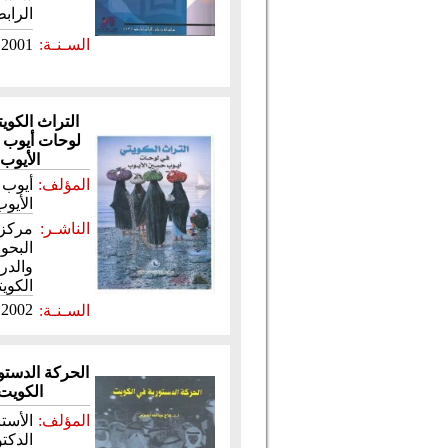
الراب
السـنـة:
2001
التراث الكوي
لوحات أيوب
الأيوب
المؤلف:
أيوب
الأيو
الناشـر:
مركز
البحو
والدر
الكويت
2002
السـنـة:
الحركة الدستو
الكويت
المؤلف:
الأستا
الدكتو