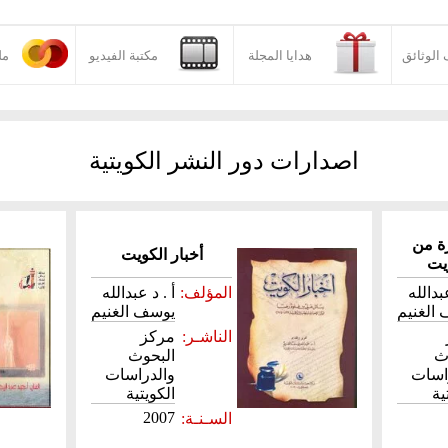
الوثائق
هدايا المجلة
مكتبة الفيديو
مل
اصدارات دور النشر الكويتية
ة من
أخبار الكويت
ويت
عبدالله
المؤلف:
أ . د عبدالله
الغنيم
يوسف الغنيم
الناشـر:
مركز
ث
البحوث
اسات
والدراسات
ية
الكويتية
2007
السـنـة: