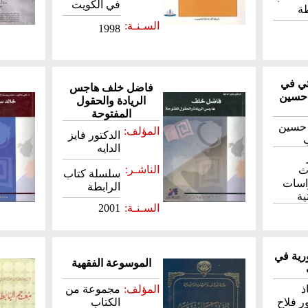
في الكويت
طة
السـنـة:
1998
تي في
فاضل خلف هاجس
 حسين
الريادة والحقول
المفتوحة
 حسين
المؤلف:
الدكتور فايز
ب
الدايه
الناشـر:
ث
سلسلة كتاب
اسات
الرابطة
ية
السـنـة:
2001
رية في
الموسوعة الفقهية
ذ
المؤلف:
مجموعة من
ر فلاح
الكتاب