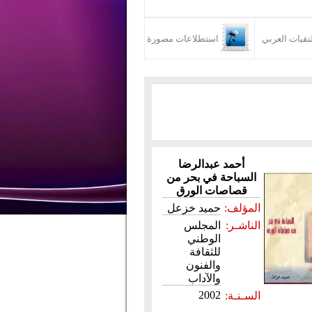
تقيات العربي
استطلاعات مصورة
أحمد عبدالرضا
السباحة في بحر من
قصاصات الورق
المؤلف:
حميد خزعل
الناشـر:
المجلس
الوطني
للثقافة
والفنون
والآداب
2002
السـنـة: