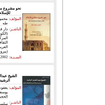
نحو مشروع م
للإسلام
المؤلف:
محمو
طه
الناشـر:
دار 
(الكو
المرك
الثقا
العرب
(بيرو
2002
السـنـة:
الشيخ عبدال
الرشيد
المؤلف:
يعقو
يوسف
الحج
الناشـر:
سلسل