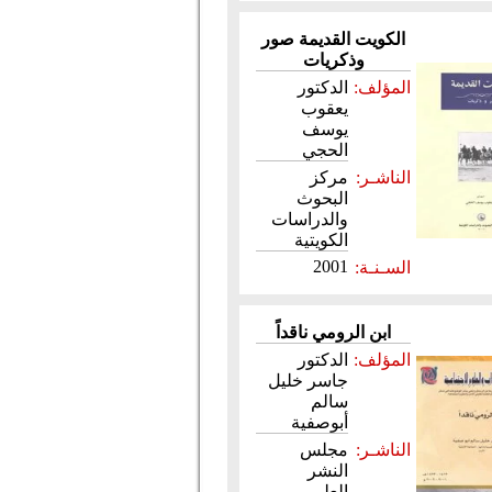
الكويت القديمة صور
وذكريات
المؤلف:
الدكتور
يعقوب
يوسف
الحجي
الناشـر:
مركز
البحوث
والدراسات
الكويتية
2001
السـنـة:
ابن الرومي ناقداً
المؤلف:
الدكتور
جاسر خليل
سالم
أبوصفية
الناشـر:
مجلس
النشر
العلمي،