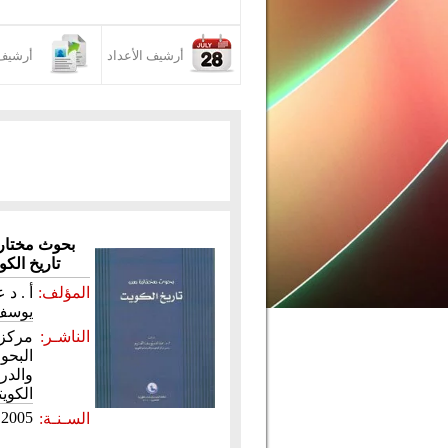
أرشيف الأعداد
أرشيف 
بحوث مختار
تاريخ الك
المؤلف:
أ . د 
يوسف 
الناشـر:
مركز
البحو
والدر
الكويت
2005
السـنـة: