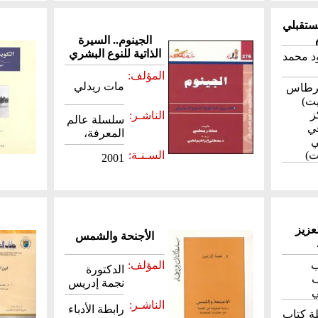
ستقبلي
الجينوم.. السيرة
الذاتية للنوع البشري
د محمد
المؤلف:
مات ريدلي
قرطاس
يت)
ز
الناشـر:
سلسلة عالم
في
المعرفة،
ي
ت)
السـنـة:
2001
عزيز
الأجنحة والشمس
ب
المؤلف:
الدكتورة
نجمة إدريس
ي
الناشـر:
رابطة الأدباء
ة كتاب