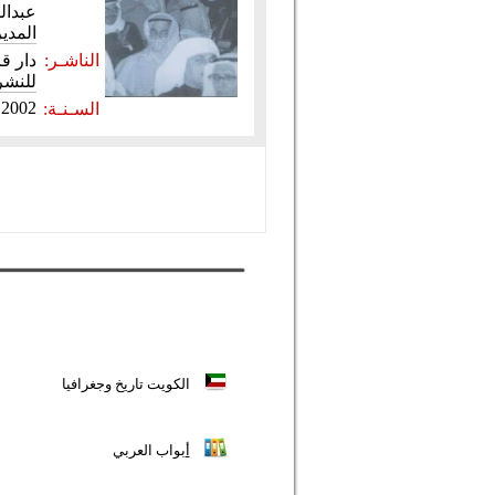
عبدالل
المد
الناشـر:
دار 
للنشر
2002
السـنـة:
الكويت تاريخ وجغرافيا
أ
بواب العربي