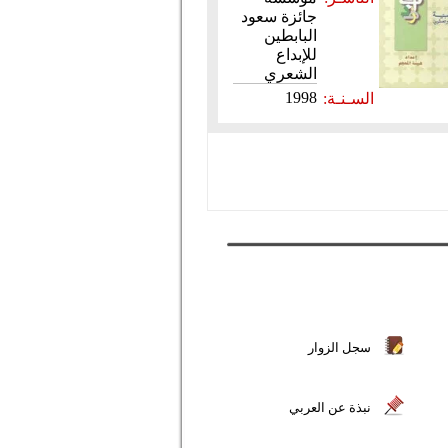
جائزة سعود
البابطين
للإبداع
الشعري
1998
السـنـة:
سجل الزوار
نبذة عن العربي